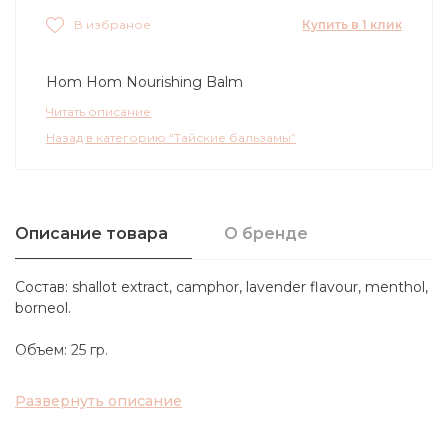
Купить в 1 клик
В избраное
Hom Hom Nourishing Balm
Читать описание
Назад в категорию “Тайские бальзамы”
Описание товара
О бренде
Состав: shallot extract, camphor, lavender flavour, menthol,
borneol.
Объем: 25 гр.
Развернуть описание