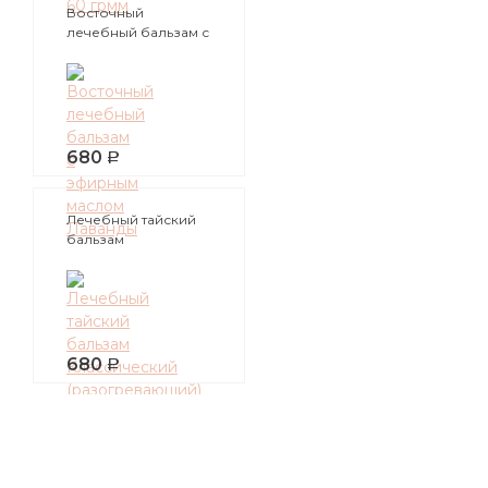
Восточный
лечебный бальзам с
эфирным маслом
Лаванды
680
Лечебный тайский
бальзам
Классический
(разогревающий)
Phutawan
680