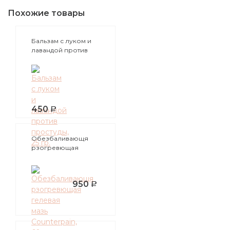
Похожие товары
Бальзам с луком и
лавандой против
простуды, 25 гр.
450
Обезбаливающя
рзогревющая
гелевая мазь
Counterpain, 60 грмм
950