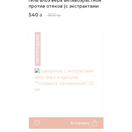
Гель алоэ вера антивозрастной
против отеков (с экстрактами
огурца, гамамелиса, центеллы),
540
900
100 гр.
РАСПРОДАЖА
В корзину