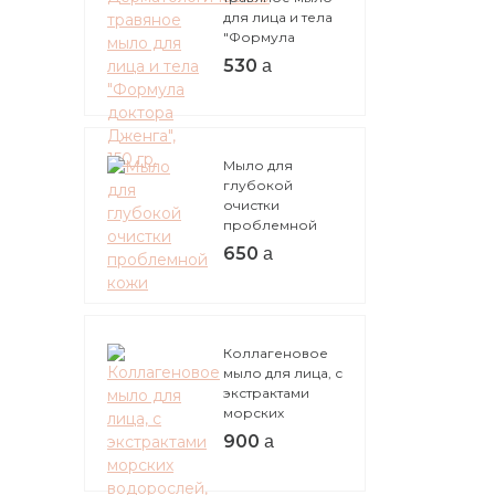
для лица и тела
"Формула
доктора
530
Дженга", 150 гр.
Мыло для
глубокой
очистки
проблемной
кожи
650
Коллагеновое
мыло для лица, с
экстрактами
морских
водорослей, 80
900
гр.