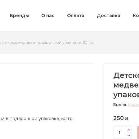
Бренды
О нас
Оплата
Доставка
Ко
ме медвежонка в подарочной упаковке, 50 гр.
Детск
медве
упаков
Бренд:
Mada
250