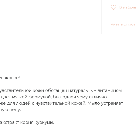
В избра
Читать опис
паковке!
 чувствительной кожи обогащен натуральным витамином
адает мягкой формулой, благодаря чему отлично
кже для людей с чувствительной кожей. Мыло устраняет
ную пену.
 экстракт корня куркумы.