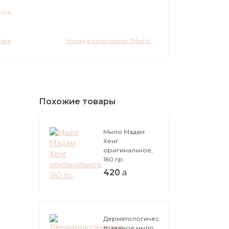
ное
ание
Назад в категорию “Мыло”
Похожие товары
Мыло Мадам
Хенг
оригинальное,
160 гр.
420
Дерматологическое
травяное мыло