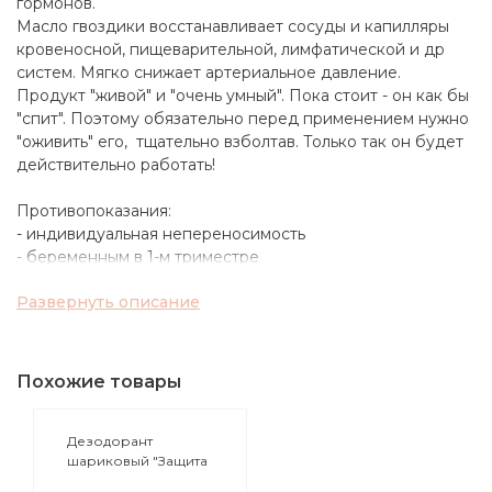
гормонов.
Масло гвоздики восстанавливает сосуды и капилляры
кровеносной, пищеварительной, лимфатической и др
систем. Мягко снижает артериальное давление.
Продукт "живой" и "очень умный". Пока стоит - он как бы
"спит". Поэтому обязательно перед применением нужно
"оживить" его, тщательно взболтав. Только так он будет
действительно работать!
Противопоказания:
- индивидуальная непереносимость
- беременным в 1-м триместре
- в период лактации
Развернуть описание
Способ применения: Принимать по 1-2 капле 3 раза в
день сублингвально (под язык).
Похожие товары
Дезодорант
шариковый "Защита
от желтых пятен"