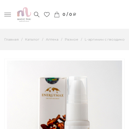
0 / 0
Главная
Каталог
Аптека
Разное
L-аргинин с гвоздикой 