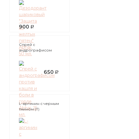
Abhai, 50 мл.
900
Спрей с
андрографисом
против кашля и
боли в горле Abhai,
15 мл.
650
L-аргинин с черным
тмином (T)