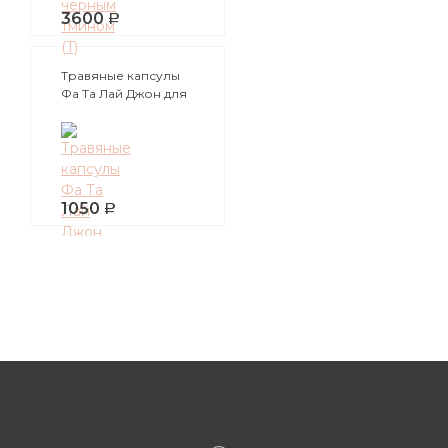
3600
Травяные капсулы
Фа Та Лай Джон для
лечения простудных
заболеваний, 60 шт.
1050