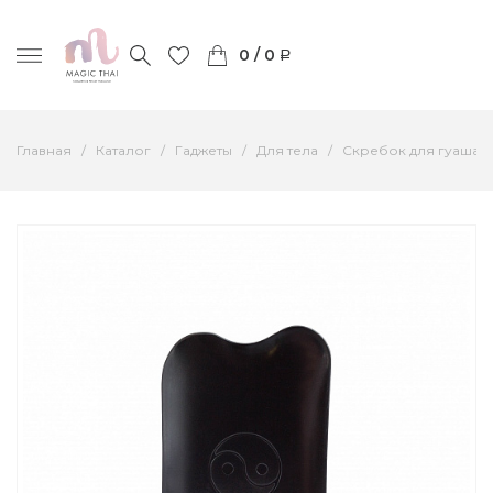
0 / 0
Главная
Каталог
Гаджеты
Для тела
Скребок для гуаша-т