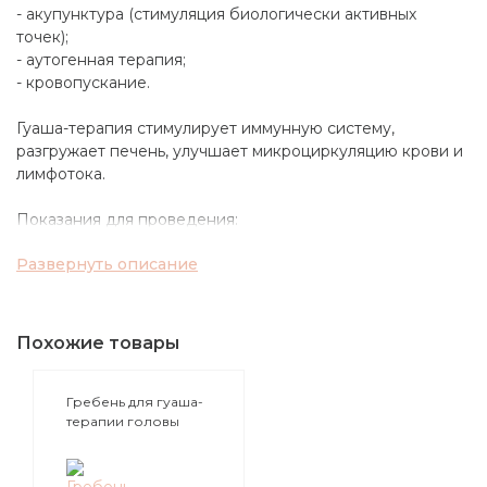
- акупунктура (стимуляция биологически активных
точек);
- аутогенная терапия;
- кровопускание.
Гуаша-терапия стимулирует иммунную систему,
разгружает печень, улучшает микроциркуляцию крови и
лимфотока.
Показания для проведения:
- целлюлит, отеки;
Развернуть описание
- мышечные спазмы;
- недостаточная подвижность суставов;
- недостаточная физическая активность;
- воспалительные процессы в тканях;
Похожие товары
- стимуляция внутренних органов организма через
активацию акупунктурных точек.
Гребень для гуаша-
терапии головы
Суть метода заключается в обрабатывании, скоблении
(роговая пластина)
кожи с помощью скребка.
Скребок сделан из роговой пластины (прессованные