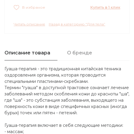
Купить в 1 клик
В избраное
Читать описание
Назад в категорию “Для тела”
Описание товара
О бренде
Гуаша-терапия - это традиционная китайская техника
оздоровления организма, которая проводится
специальными пластинами-скребками.
Термин "гуаша" в доступной трактовке означает лечение
заболеваний методом скобления кожи до красноты "ша",
где "ша" - это субстанция заболевания, выходящего на
поверхность кожи в виде специфичных красных (иногда
бурых) точек или пятен - петехий.
Гуаша-терапия включает в себя следующие методики:
- массаж;